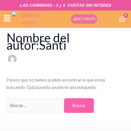
IR
Buscar
LAS CARRERAS - 3 y 6
CUOTAS SIN INTERES​
AL
por:
0
CA
CONTENIDO
MI CUENTA
Nombre del
autor:Santi
Parece que no hemos podido encontrar lo que estás
buscando. Quizá pueda ayudarte una búsqueda.