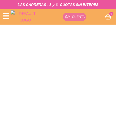
IR
LAS CARRERAS - 3 y 6
CUOTAS SIN INTERES​
AL
0
CA
CONTENIDO
MI CUENTA