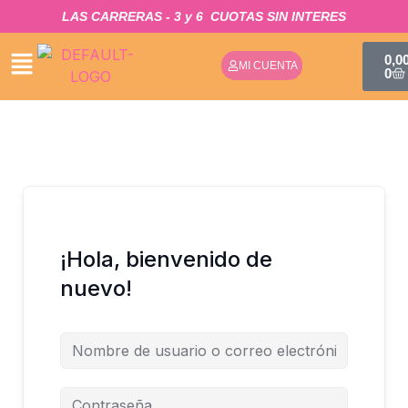
IR
LAS CARRERAS - 3 y 6
CUOTAS SIN INTERES​
AL
CA
CONTENIDO
0,0
MI CUENTA
0
¡Hola, bienvenido de
nuevo!