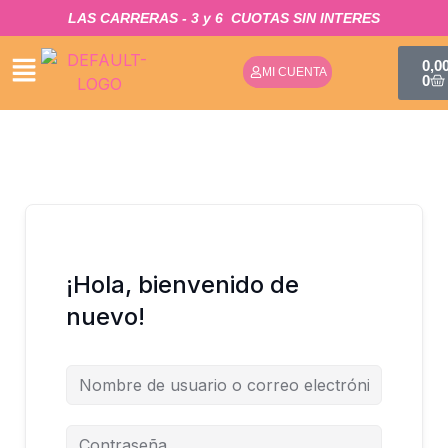
IR
LAS CARRERAS - 3 y 6
CUOTAS SIN INTERES​
AL
CA
CONTENIDO
0,0
MI CUENTA
0
¡Hola, bienvenido de
nuevo!