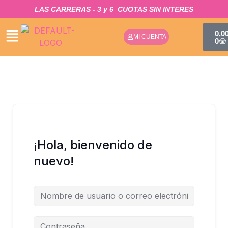
IR
LAS CARRERAS - 3 y 6
CUOTAS SIN INTERES​
AL
CA
CONTENIDO
0,0
MI CUENTA
0
¡Hola, bienvenido de
nuevo!