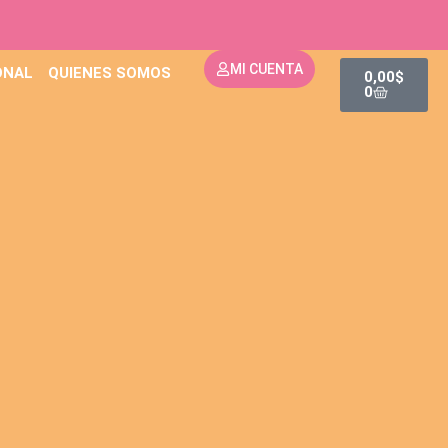
CART
MI CUENTA
ONAL
QUIENES SOMOS
0,00
$
0